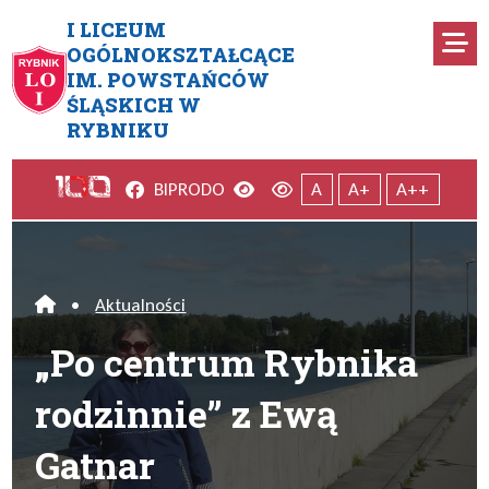
Przejdź do menu głównego
Przejdź do menu dodatkowego
Przejdź do treści
Mapa serwisu
I LICEUM
Ro
OGÓLNOKSZTAŁCĄCE
IM. POWSTAŃCÓW
„Po centrum Rybnika rodzinni
ŚLĄSKICH W
RYBNIKU
Facebook
Wersja kontrastowa
Wersja domyślna
BIP
RODO
A
A+
A++
•
Aktualności
Home
„Po centrum Rybnika
rodzinnie” z Ewą
Gatnar