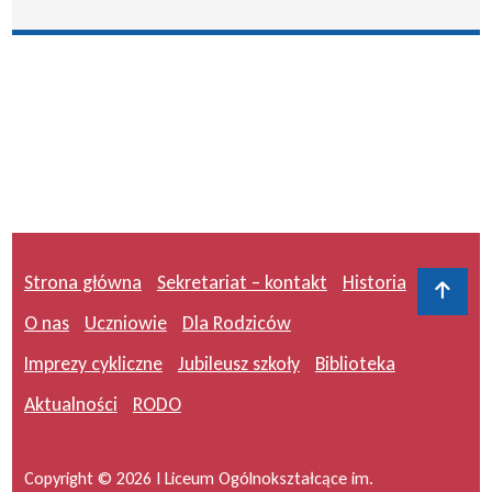
Strona główna
Sekretariat – kontakt
Historia
Do 
O nas
Uczniowie
Dla Rodziców
Imprezy cykliczne
Jubileusz szkoły
Biblioteka
Aktualności
RODO
Copyright © 2026 I Liceum Ogólnokształcące im.