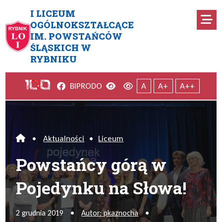
Przejdź do menu głównego
Przejdź do menu dodatkowego
Przejdź do treści
Mapa serwisu
I LICEUM
Ro
OGÓLNOKSZTAŁCĄCE
IM. POWSTAŃCÓW
Powstańcy górą w Pojedynku 
ŚLĄSKICH W
RYBNIKU
Facebook
Wersja kontrastowa
Wersja domyślna
BIP
RODO
A
A+
A++
•
Aktualności
•
Liceum
Home
Powstańcy górą w
Pojedynku na Słowa!
2 grudnia 2019
•
Autor: pkaznocha
•