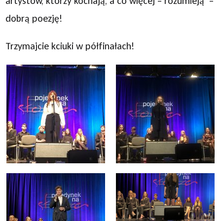
artystów, którzy kochają, a co więcej – rozumieją –
dobrą poezję!
Trzymajcie kciuki w półfinałach!