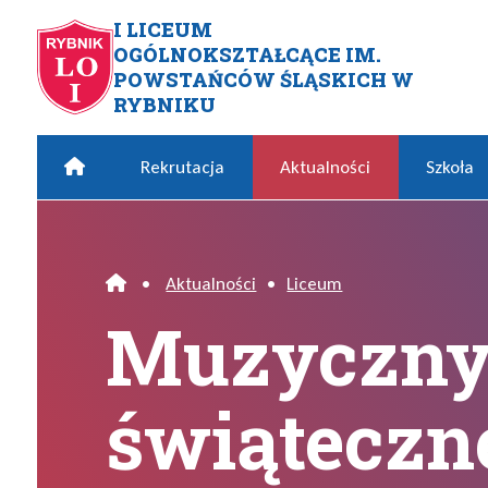
Przejdź do menu głównego
Przejdź do menu dodatkowego
Przejdź do treści
Mapa serwisu
I LICEUM
OGÓLNOKSZTAŁCĄCE IM.
Muzyczny Wiedeń w świątec
POWSTAŃCÓW ŚLĄSKICH W
RYBNIKU
Home
Rekrutacja
Aktualności
Szkoła
•
Aktualności
•
Liceum
Home
Muzyczny
świąteczne