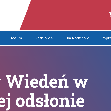
znej odsłonie
Liceum
Uczniowie
Dla Rodziców
Impre
 Wiedeń w
j odsłonie