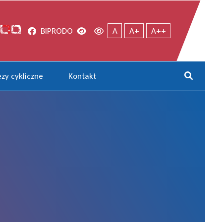
Facebook
Wersja kontrastowa
Wersja domyślna
BIP
RODO
A
A+
A++
zy cykliczne
Kontakt
Rozwi