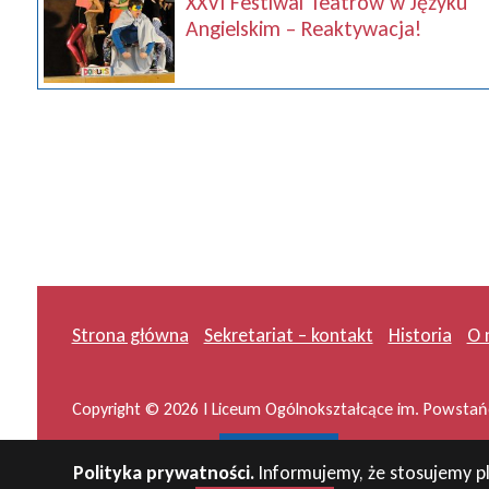
XXVI Festiwal Teatrów w Języku
Angielskim – Reaktywacja!
Strona główna
Sekretariat – kontakt
Historia
O 
Copyright © 2026 I Liceum Ogólnokształcące im. Powstańc
Projekt i wykonanie:
masideas.pl
Polityka prywatności.
Informujemy, że stosujemy pl