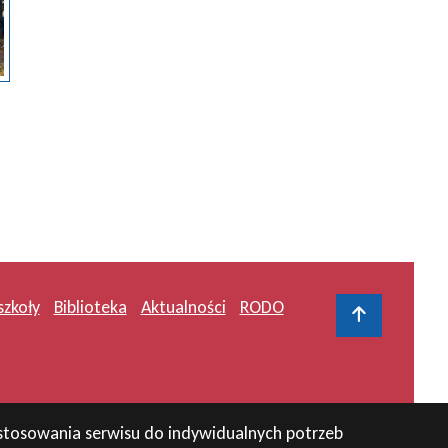
szkoły
Biblioteka
Aktualności
RODO
Do gór
zystosowania serwisu do indywidualnych potrzeb