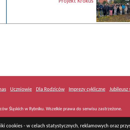
Projekt Krokus
nas
Uczniowie
Dla Rodziców
Imprezy cykliczne
Jubileusz 
ów Śląskich w Rybniku. Wszelkie prawa do serwisu zastrzeżone.
iki cookies - w celach statystycznych, reklamowych oraz pr