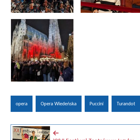
opera
Opera Wiedeńska
Puccini
Turandot