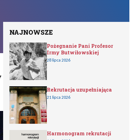
NAJNOWSZE
Pożegnanie Pani Profesor
Irmy Butwiłowskiej
28 lipca 2026
w
Rekrutacja uzupełniająca
21 lipca 2026
Harmonogram rekrutacji