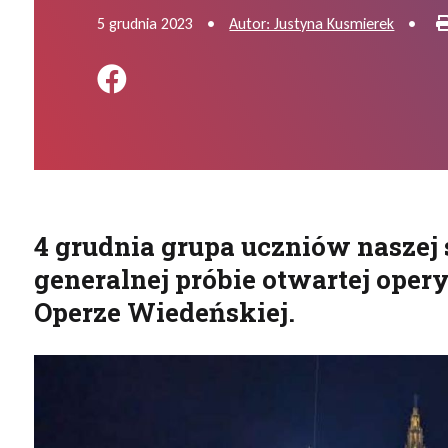
5 grudnia 2023
•
Autor: Justyna Kusmierek
•
Podziel się na FB
4 grudnia grupa uczniów naszej 
generalnej próbie otwartej ope
Operze Wiedeńskiej.