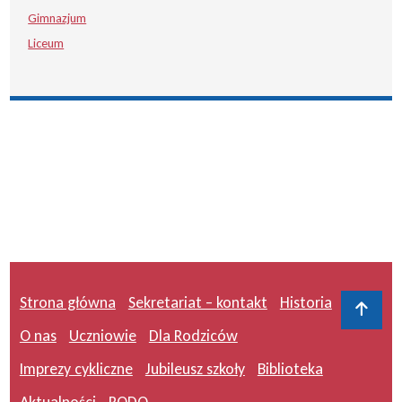
Gimnazjum
Liceum
Strona główna
Sekretariat – kontakt
Historia
Do 
O nas
Uczniowie
Dla Rodziców
Imprezy cykliczne
Jubileusz szkoły
Biblioteka