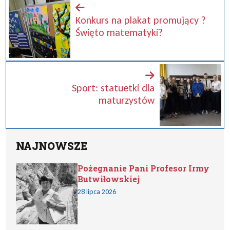
Konkurs na plakat promujący ?
Święto matematyki?
Sport: statuetki dla
maturzystów
NAJNOWSZE
Pożegnanie Pani Profesor Irmy
Butwiłowskiej
28 lipca 2026