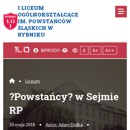
Przejdź do menu głównego
Przejdź do menu dodatkowego
Przejdź do treści
Mapa serwisu
I LICEUM
Ro
OGÓLNOKSZTAŁCĄCE
IM. POWSTAŃCÓW
?Powstańcy? w Sejmie RP
ŚLĄSKICH W
RYBNIKU
Facebook
Wersja kontrastowa
Wersja domyślna
BIP
RODO
A
A+
A++
•
Liceum
Home
?Powstańcy? w Sejmie
RP
30 maja 2018
•
Autor: Adam Doliba
•