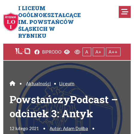
Przejdź do menu głównego
Przejdź do menu dodatkowego
Przejdź do treści
Mapa serwisu
I LICEUM
Ro
OGÓLNOKSZTAŁCĄCE
IM. POWSTAŃCÓW
PowstańczyPodcast – odcinek
ŚLĄSKICH W
RYBNIKU
Facebook
Wersja kontrastowa
Wersja domyślna
BIP
RODO
A
A+
A++
•
Aktualności
•
Liceum
Home
PowstańczyPodcast –
odcinek 3: Antyk
12 lutego 2021
•
Autor: Adam Doliba
•