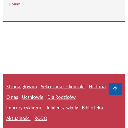
Liceum
Strona główna
Sekretariat – kontakt
Historia
Do 
O nas
Uczniowie
Dla Rodziców
Imprezy cykliczne
Jubileusz szkoły
Biblioteka
Aktualności
RODO