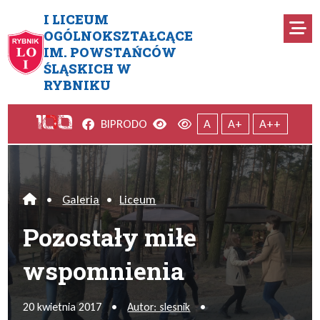
Przejdź do menu głównego
Przejdź do menu dodatkowego
Przejdź do treści
Mapa serwisu
I LICEUM
Ro
OGÓLNOKSZTAŁCĄCE
IM. POWSTAŃCÓW
Pozostały miłe wspomnienia
ŚLĄSKICH W
RYBNIKU
Facebook
Wersja kontrastowa
Wersja domyślna
BIP
RODO
A
A+
A++
•
Galeria
•
Liceum
Home
Pozostały miłe
wspomnienia
20 kwietnia 2017
•
Autor: slesnik
•