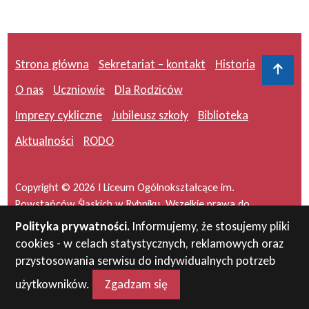
Strona główna
Sekretariat – kontakt
Historia
Do 
O nas
Uczniowie
Dla Rodziców
Imprezy cykliczne
Jubileusz szkoły
Biblioteka
Aktualności
RODO
Copyright © 2026 I Liceum Ogólnokształcące im.
Powstańców Śląskich w Rybniku. Wszelkie prawa do
serwisu zastrzeżone.
Polityka prywatności.
Informujemy, że stosujemy pliki
cookies - w celach statystycznych, reklamowych oraz
Projekt i wykonanie:
masideas.pl
przystosowania serwisu do indywidualnych potrzeb
użytkowników.
Zgadzam się