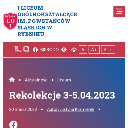
Przejdź do menu głównego
Przejdź do menu dodatkowego
Przejdź do treści
Mapa serwisu
I LICEUM
Ro
OGÓLNOKSZTAŁCĄCE
IM. POWSTAŃCÓW
Rekolekcje 3-5.04.2023
ŚLĄSKICH W
RYBNIKU
Facebook
Wersja kontrastowa
Wersja domyślna
BIP
RODO
A
A+
A++
•
Aktualności
•
Liceum
Home
Rekolekcje 3-5.04.2023
20 marca 2023
•
Autor: Justyna Kusmierek
•
Podziel się na FB