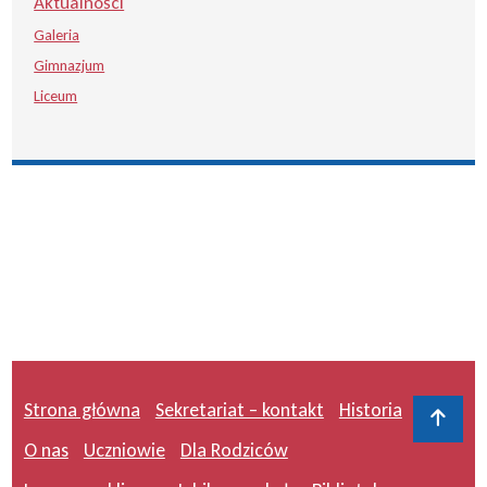
Aktualności
Galeria
Gimnazjum
Liceum
Strona główna
Sekretariat – kontakt
Historia
Do 
O nas
Uczniowie
Dla Rodziców