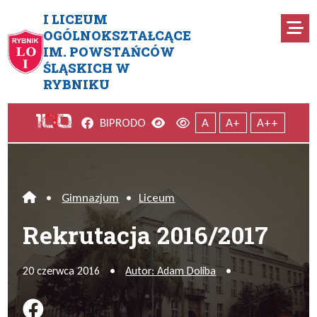
Przejdź do menu głównego
Przejdź do menu dodatkowego
Przejdź do treści
Mapa serwisu
I LICEUM
Ro
OGÓLNOKSZTAŁCĄCE
IM. POWSTAŃCÓW
Rekrutacja 2016/2017
ŚLĄSKICH W
RYBNIKU
Facebook
Wersja kontrastowa
Wersja domyślna
BIP
RODO
A
A+
A++
•
Gimnazjum
•
Liceum
Home
Rekrutacja 2016/2017
20 czerwca 2016
•
Autor: Adam Doliba
•
Podziel się na FB