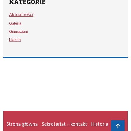
KATEGORIE
Aktualności
Galeria
Gimnazjum
Liceum
Strona główna
Sekretariat – kontakt
Historia
Do 