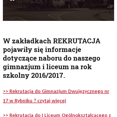
W zakładkach REKRUTACJA
pojawiły się informacje
dotyczące naboru do naszego
gimnazjum i liceum na rok
szkolny 2016/2017.
>> Rekrutacja do Gimnazjum Dwujęzycznego nr
17 w Rybniku ? czytaj więcej
>> Rekrutacja do I Liceum Ogólnokształcącego z