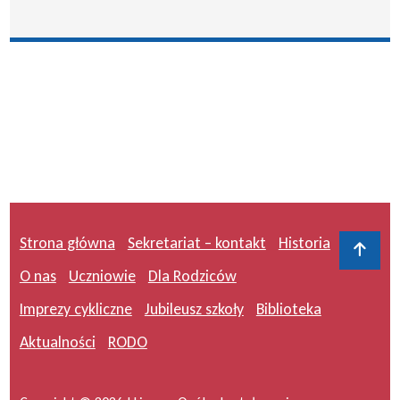
Strona główna
Sekretariat – kontakt
Historia
Do 
O nas
Uczniowie
Dla Rodziców
Imprezy cykliczne
Jubileusz szkoły
Biblioteka
Aktualności
RODO