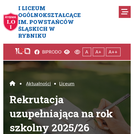
Przejdź do menu głównego
Przejdź do menu dodatkowego
Przejdź do treści
Mapa serwisu
I LICEUM
Ro
OGÓLNOKSZTAŁCĄCE
IM. POWSTAŃCÓW
Rekrutacja uzupełniająca na r
ŚLĄSKICH W
RYBNIKU
Facebook
Wersja kontrastowa
Wersja domyślna
BIP
RODO
A
A+
A++
•
Aktualności
•
Liceum
Home
Rekrutacja
uzupełniająca na rok
szkolny 2025/26