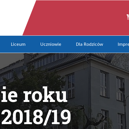
2018/19
Liceum
Uczniowie
Dla Rodziców
Impre
ie roku
 2018/19