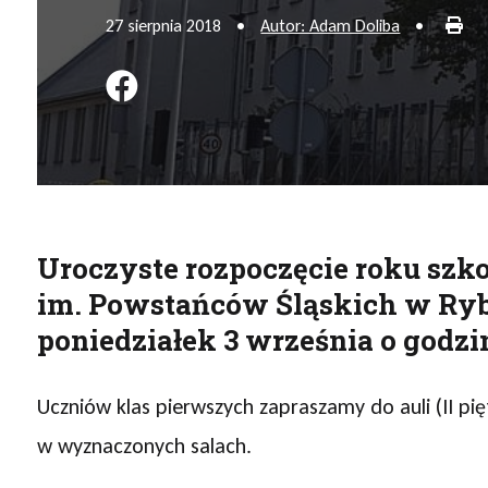
Dru
27 sierpnia 2018
•
Autor: Adam Doliba
•
Podziel się na FB
Uroczyste rozpoczęcie roku szko
im. Powstańców Śląskich w Ryb
poniedziałek 3 września o godzin
Uczniów klas pierwszych zapraszamy do auli (II p
w wyznaczonych salach.