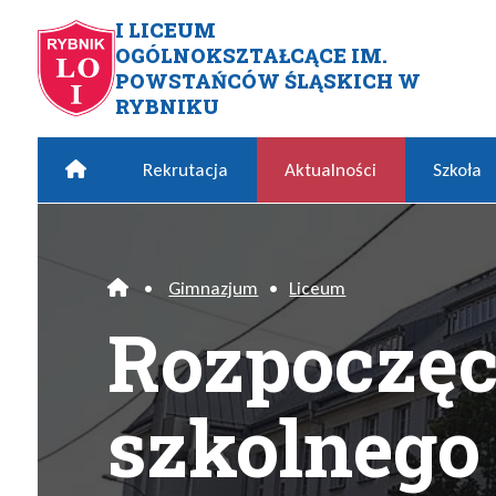
Przejdź do menu głównego
Przejdź do menu dodatkowego
Przejdź do treści
Mapa serwisu
I LICEUM
OGÓLNOKSZTAŁCĄCE IM.
Rozpoczęcie roku szkolnego 
POWSTAŃCÓW ŚLĄSKICH W
RYBNIKU
Home
Rekrutacja
Aktualności
Szkoła
•
Gimnazjum
•
Liceum
Home
Rozpoczęc
szkolnego