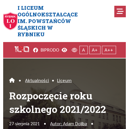
Przejdź do menu głównego
Przejdź do menu dodatkowego
Przejdź do treści
Mapa serwisu
I LICEUM
Ro
OGÓLNOKSZTAŁCĄCE
IM. POWSTAŃCÓW
Rozpoczęcie roku szkolnego 2
ŚLĄSKICH W
RYBNIKU
Facebook
Wersja kontrastowa
Wersja domyślna
BIP
RODO
A
A+
A++
•
Aktualności
•
Liceum
Home
Rozpoczęcie roku
szkolnego 2021/2022
27 sierpnia 2021
•
Autor: Adam Doliba
•