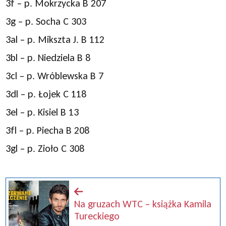
3f – p. Mokrzycka B 207
3g – p. Socha C 303
3al – p. Mikszta J. B 112
3bl – p. Niedziela B 8
3cl – p. Wróblewska B 7
3dl – p. Łojek C 118
3el – p. Kisiel B 13
3fl – p. Piecha B 208
3gl – p. Zioło C 308
Na gruzach WTC – książka Kamila
Tureckiego