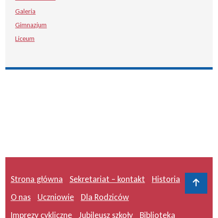
Galeria
Gimnazjum
Liceum
Strona główna
Sekretariat – kontakt
Historia
Do 
O nas
Uczniowie
Dla Rodziców
Imprezy cykliczne
Jubileusz szkoły
Biblioteka