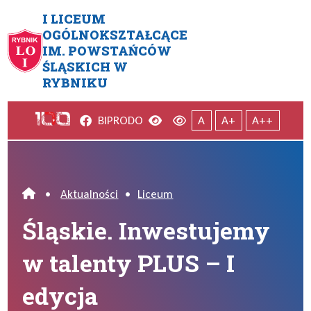
Przejdź do menu głównego
Przejdź do menu dodatkowego
Przejdź do treści
Mapa serwisu
I LICEUM
OGÓLNOKSZTAŁCĄCE
IM. POWSTAŃCÓW
Śląskie. Inwestujemy w talent
ŚLĄSKICH W
RYBNIKU
Facebook
Wersja kontrastowa
Wersja domyślna
BIP
RODO
A
A+
A++
•
Aktualności
•
Liceum
Home
Śląskie. Inwestujemy
w talenty PLUS – I
edycja