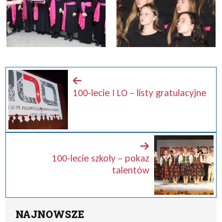
100-lecie I LO – listy gratulacyjne
100-lecie szkoły – pokaz
talentów
NAJNOWSZE