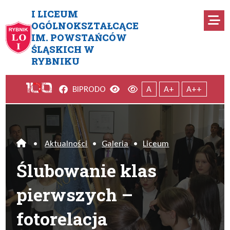
Przejdź do menu głównego
Przejdź do menu dodatkowego
Przejdź do treści
Mapa serwisu
I LICEUM
Ro
OGÓLNOKSZTAŁCĄCE
IM. POWSTAŃCÓW
Ślubowanie klas pierwszych –
ŚLĄSKICH W
RYBNIKU
Facebook
Wersja kontrastowa
Wersja domyślna
BIP
RODO
A
A+
A++
•
Aktualności
•
Galeria
•
Liceum
Home
Ślubowanie klas
pierwszych –
fotorelacja