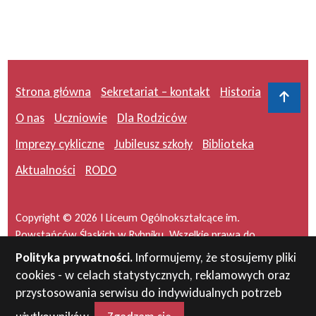
Strona główna
Sekretariat – kontakt
Historia
Do 
O nas
Uczniowie
Dla Rodziców
Imprezy cykliczne
Jubileusz szkoły
Biblioteka
Aktualności
RODO
Copyright © 2026 I Liceum Ogólnokształcące im.
Powstańców Śląskich w Rybniku. Wszelkie prawa do
serwisu zastrzeżone.
Polityka prywatności.
Informujemy, że stosujemy pliki
cookies - w celach statystycznych, reklamowych oraz
Projekt i wykonanie:
masideas.pl
przystosowania serwisu do indywidualnych potrzeb