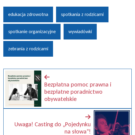
edukacja zdrowotna
spotkania z rodzicami
spotkanie organizacyjne
wywiadówki
zebrania z rodzicami
Bezpłatna pomoc prawna i
bezpłatne poradnictwo
obywatelskie
Uwaga! Casting do „Pojedynku
na słowa”!