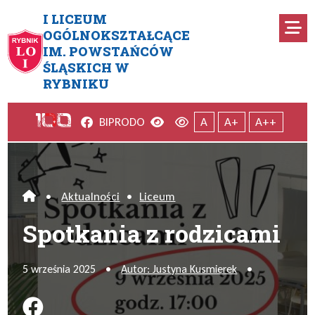
Przejdź do menu głównego
Przejdź do menu dodatkowego
Przejdź do treści
Mapa serwisu
I LICEUM
Ro
OGÓLNOKSZTAŁCĄCE
IM. POWSTAŃCÓW
Spotkania z rodzicami
ŚLĄSKICH W
RYBNIKU
Facebook
Wersja kontrastowa
Wersja domyślna
BIP
RODO
A
A+
A++
•
Aktualności
•
Liceum
Home
Spotkania z rodzicami
5 września 2025
•
Autor: Justyna Kusmierek
•
Podziel się na FB