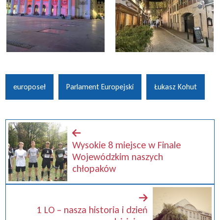
europoseł
Parlament Europejski
Łukasz Kohut
Wysokie 8 miejsce w Finale
Wojewódzkim naszych
chłopaków
1 LO – nasza historia i dzień