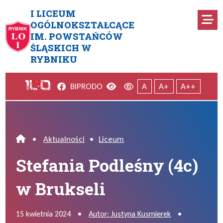
Przejdź do menu głównego
Przejdź do menu dodatkowego
Przejdź do treści
Mapa serwisu
I LICEUM
Ro
OGÓLNOKSZTAŁCĄCE
IM. POWSTAŃCÓW
Stefania Podleśny (4c) w Bruk
ŚLĄSKICH W
RYBNIKU
Facebook
Wersja kontrastowa
Wersja domyślna
BIP
RODO
A
A+
A++
•
Aktualności
•
Liceum
Home
Stefania Podleśny (4c)
w Brukseli
15 kwietnia 2024
•
Autor: Justyna Kusmierek
•