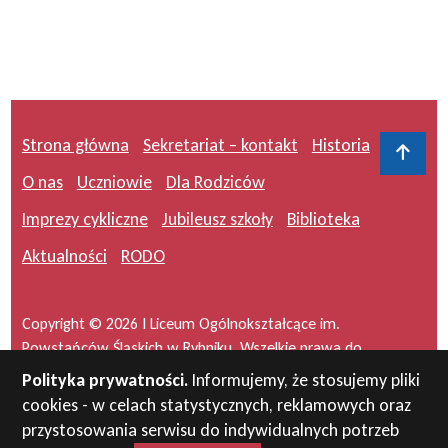
Strona główna
Sekretariat – kontakt
Historia
Do 
O nas
Uczniowie
Dla Rodziców
Imprezy cykliczne
Jubileusz szkoły
Biblioteka
Aktualności
RODO
Copyright © 2026 I Liceum Ogólnokształcące im.
Powstańców Śląskich w Rybniku. Wszelkie prawa do
serwisu zastrzeżone.
Polityka prywatności.
Informujemy, że stosujemy pliki
cookies - w celach statystycznych, reklamowych oraz
Projekt i wykonanie:
masideas.pl
przystosowania serwisu do indywidualnych potrzeb