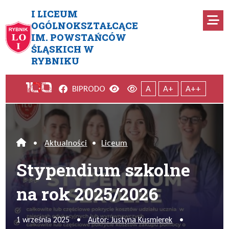
Przejdź do menu głównego
Przejdź do menu dodatkowego
Przejdź do treści
Mapa serwisu
I LICEUM
Ro
OGÓLNOKSZTAŁCĄCE
IM. POWSTAŃCÓW
Stypendium szkolne na rok 2
ŚLĄSKICH W
RYBNIKU
Facebook
Wersja kontrastowa
Wersja domyślna
BIP
RODO
A
A+
A++
•
Aktualności
•
Liceum
Home
Stypendium szkolne
na rok 2025/2026
1 września 2025
•
Autor: Justyna Kusmierek
•