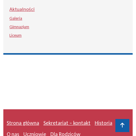
Aktualności
Galeria
Gimnazjum
Liceum
Strona główna
Sekretariat – kontakt
Historia
Do 
O nas
Uczniowie
Dla Rodziców