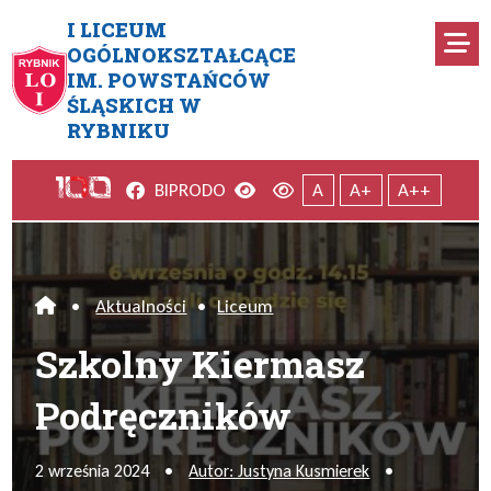
Przejdź do menu głównego
Przejdź do menu dodatkowego
Przejdź do treści
Mapa serwisu
I LICEUM
Ro
OGÓLNOKSZTAŁCĄCE
IM. POWSTAŃCÓW
Szkolny Kiermasz Podręczni
ŚLĄSKICH W
RYBNIKU
Facebook
Wersja kontrastowa
Wersja domyślna
BIP
RODO
A
A+
A++
•
Aktualności
•
Liceum
Home
Szkolny Kiermasz
Podręczników
2 września 2024
•
Autor: Justyna Kusmierek
•