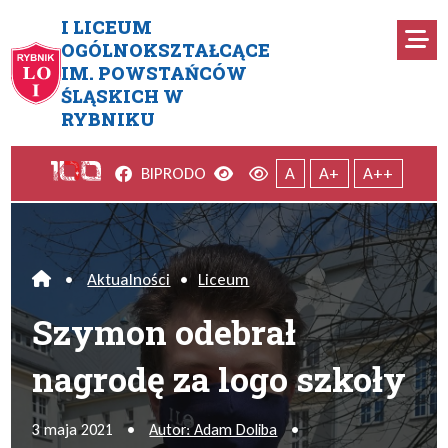
Przejdź do menu głównego
Przejdź do menu dodatkowego
Przejdź do treści
Mapa serwisu
I LICEUM
Ro
OGÓLNOKSZTAŁCĄCE
IM. POWSTAŃCÓW
Szymon odebrał nagrodę za lo
ŚLĄSKICH W
RYBNIKU
Facebook
Wersja kontrastowa
Wersja domyślna
BIP
RODO
A
A+
A++
•
Aktualności
•
Liceum
Home
Szymon odebrał
nagrodę za logo szkoły
3 maja 2021
•
Autor: Adam Doliba
•