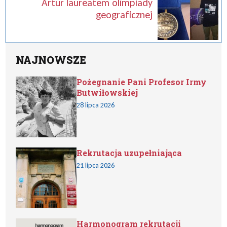
Artur laureatem olimpiady
geograficznej
NAJNOWSZE
Pożegnanie Pani Profesor Irmy
Butwiłowskiej
28 lipca 2026
Rekrutacja uzupełniająca
21 lipca 2026
Harmonogram rekrutacji