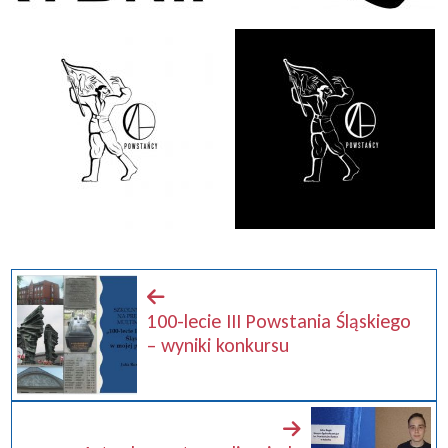
100-lecie III Powstania Śląskiego
– wyniki konkursu