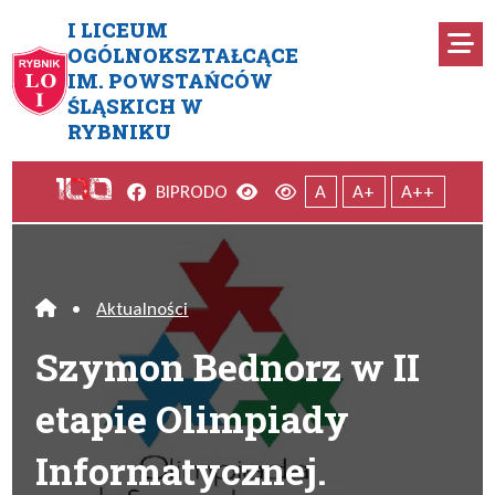
Przejdź do menu głównego
Przejdź do menu dodatkowego
Przejdź do treści
Mapa serwisu
I LICEUM
Ro
OGÓLNOKSZTAŁCĄCE
IM. POWSTAŃCÓW
Szymon Bednorz w II etapie O
ŚLĄSKICH W
RYBNIKU
Facebook
Wersja kontrastowa
Wersja domyślna
BIP
RODO
A
A+
A++
•
Aktualności
Home
Szymon Bednorz w II
etapie Olimpiady
Informatycznej.