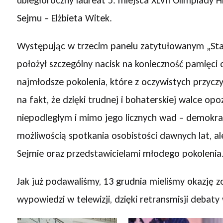
ubiegłoroczny laureat 5. miejsca XLVII Olimpiady
Sejmu – Elżbieta Witek.
Występując w trzecim panelu zatytułowanym „Stan
położył szczególny nacisk na konieczność pamięci
najmłodsze pokolenia, które z oczywistych przycz
na fakt, że dzięki trudnej i bohaterskiej walce o
niepodległym i mimo jego licznych wad – demokrat
możliwością spotkania osobistości dawnych lat, a
Sejmie oraz przedstawicielami młodego pokolenia
Jak już podawaliśmy, 13 grudnia mieliśmy okazję
wypowiedzi w telewizji, dzięki retransmisji debaty