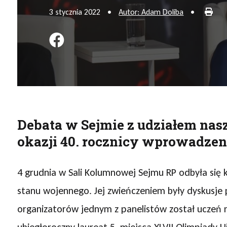
Druk
3 stycznia 2022
•
Autor: Adam Doliba
•
Podziel się na FB
Debata w Sejmie z udziałem nas
okazji 40. rocznicy wprowadzen
4 grudnia w Sali Kolumnowej Sejmu RP odbyła się 
stanu wojennego. Jej zwieńczeniem były dyskusje
organizatorów jednym z panelistów został uczeń na