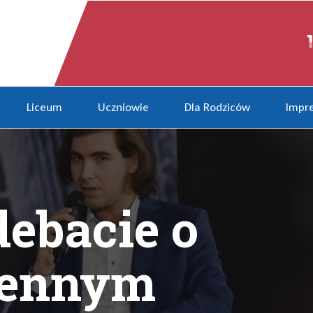
wojennym
Liceum
Uczniowie
Dla Rodziców
Impre
ebacie o
jennym