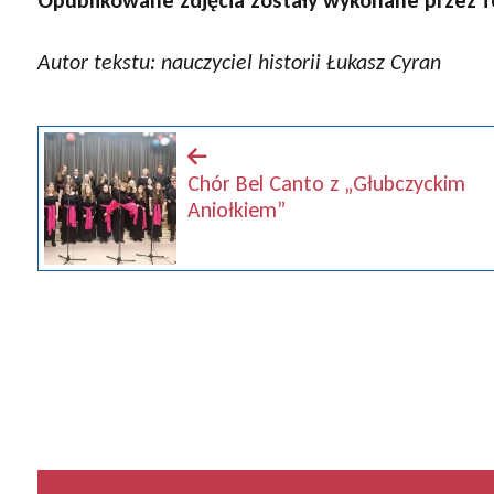
Opublikowane
zdjęcia zostały wykonane przez f
Autor tekstu: nauczyciel historii Łukasz Cyran
Chór Bel Canto z „Głubczyckim
Aniołkiem”