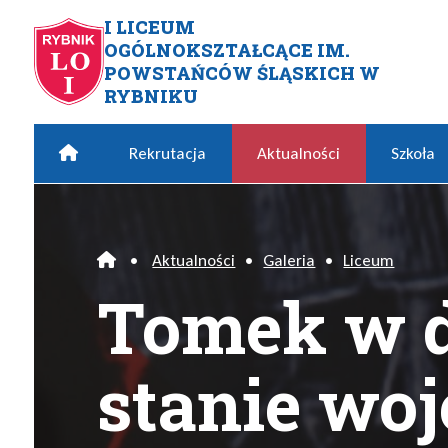
Przejdź do menu głównego
Przejdź do menu dodatkowego
Przejdź do treści
Mapa serwisu
I LICEUM
OGÓLNOKSZTAŁCĄCE IM.
Tomek w debacie o stanie 
POWSTAŃCÓW ŚLĄSKICH W
RYBNIKU
Home
Rekrutacja
Aktualności
Szkoła
•
Aktualności
•
Galeria
•
Liceum
Home
Tomek w d
stanie wo