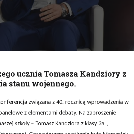
uj
zego ucznia Tomasza Kandziory z
ia stanu wojennego.
konferencja związana z 40. rocznicą wprowadzenia w
 panelowe z elementami debaty. Na zaproszenie
szej szkoły – Tomasz Kandziora z klasy 3aL,