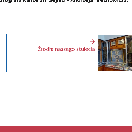
otografa Kancelarii Sejmu – Andrzeja Hrechowicza.
Źródła naszego stulecia