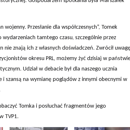
 Historycznej. Gospodarzem spotkania była Marszałek
 wojenny. Przesłanie dla współczesnych”, Tomek
 o wydarzeniach tamtego czasu, szczególnie przez
yn nie znają ich z własnych doświadczeń. Zwrócił uwag
pozycjonistów okresu PRL, możemy żyć dzisiaj w państwi
ycznym. Udział w debacie był dla naszego ucznia
le i szansą na wymianę poglądów z innymi obecnymi w
.
 zobaczyć Tomka i posłuchać fragmentów jego
 w TVP1.