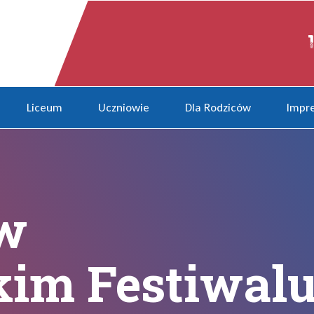
estiwalu Nauki
Liceum
Uczniowie
Dla Rodziców
Impre
 w
kim Festiwal