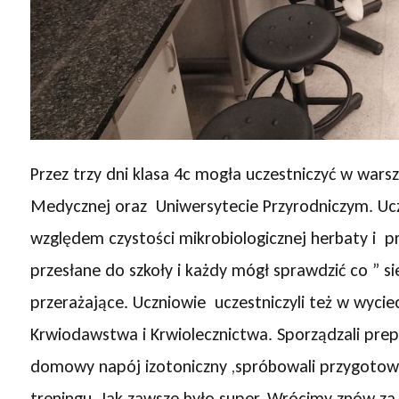
Przez trzy dni klasa 4c mogła uczestniczyć w wars
Medycznej oraz Uniwersytecie Przyrodniczym. Uc
względem czystości mikrobiologicznej herbaty i p
przesłane do szkoły i każdy mógł sprawdzić co ” si
przerażające. Uczniowie uczestniczyli też w wyc
Krwiodawstwa i Krwiolecznictwa. Sporządzali prepa
domowy napój izotoniczny ,spróbowali przygotow
treningu. Jak zawsze było super. Wrócimy znów za 