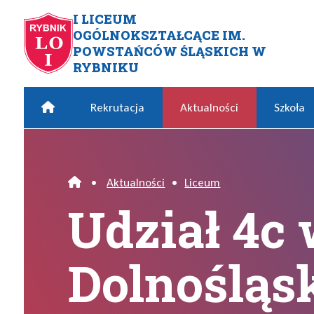
Przejdź do menu głównego
Przejdź do menu dodatkowego
Przejdź do treści
Mapa serwisu
I LICEUM
OGÓLNOKSZTAŁCĄCE IM.
Udział 4c w Dolnośląskim F
POWSTAŃCÓW ŚLĄSKICH W
RYBNIKU
Home
Rekrutacja
Aktualności
Szkoła
•
Aktualności
•
Liceum
Home
Udział 4c
Dolnośląs