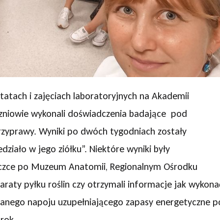
ztatach i zajęciach laboratoryjnych na Akademii
zniowie wykonali doświadczenia badające pod
rzyprawy. Wyniki po dwóch tygodniach zostały
edziało w jego ziółku”. Niektóre wyniki były
ieczce po Muzeum Anatomii, Regionalnym Ośrodku
raty pyłku roślin czy otrzymali informacje jak wykona
anego napoju uzupełniającego zapasy energetyczne p
rok.