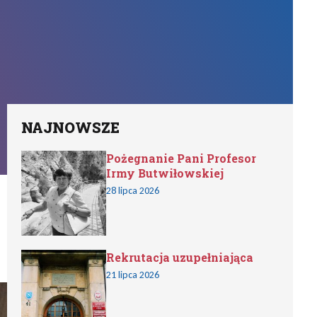
NAJNOWSZE
Pożegnanie Pani Profesor
Irmy Butwiłowskiej
28 lipca 2026
Rekrutacja uzupełniająca
21 lipca 2026