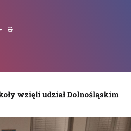
Drukuj
•
koły wzięli udział Dolnośląskim