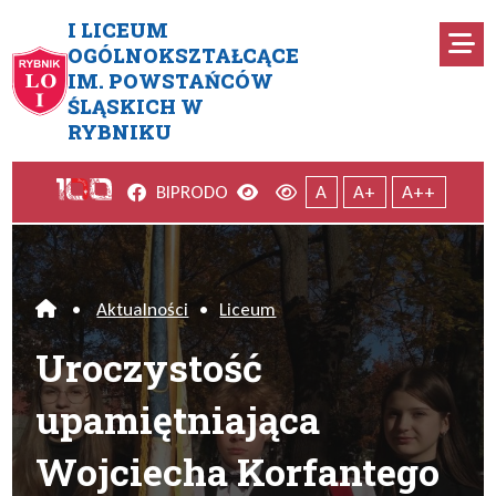
Przejdź do menu głównego
Przejdź do menu dodatkowego
Przejdź do treści
Mapa serwisu
I LICEUM
Ro
OGÓLNOKSZTAŁCĄCE
IM. POWSTAŃCÓW
Uroczystość upamiętniająca 
ŚLĄSKICH W
RYBNIKU
Facebook
Wersja kontrastowa
Wersja domyślna
BIP
RODO
A
A+
A++
•
Aktualności
•
Liceum
Home
Uroczystość
upamiętniająca
Wojciecha Korfantego