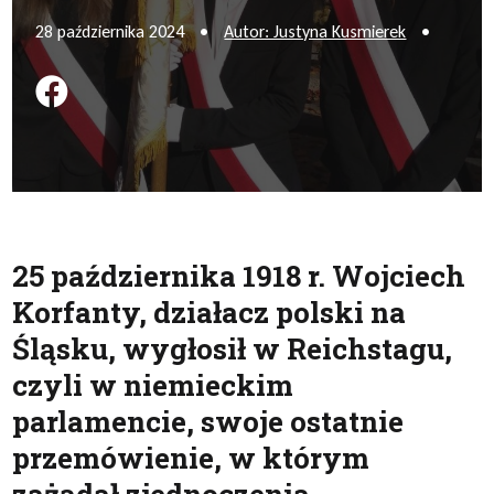
28 października 2024
•
Autor: Justyna Kusmierek
•
Podziel się na FB
25 października 1918 r. Wojciech
Korfanty, działacz polski na
Śląsku, wygłosił w Reichstagu,
czyli w niemieckim
parlamencie, swoje ostatnie
przemówienie, w którym