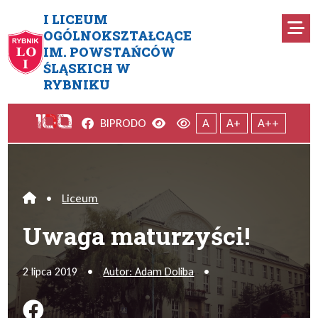
Przejdź do menu głównego
Przejdź do menu dodatkowego
Przejdź do treści
Mapa serwisu
I LICEUM
Ro
OGÓLNOKSZTAŁCĄCE
IM. POWSTAŃCÓW
Uwaga maturzyści!
ŚLĄSKICH W
RYBNIKU
Facebook
Wersja kontrastowa
Wersja domyślna
BIP
RODO
A
A+
A++
•
Liceum
Home
Uwaga maturzyści!
2 lipca 2019
•
Autor: Adam Doliba
•
Podziel się na FB