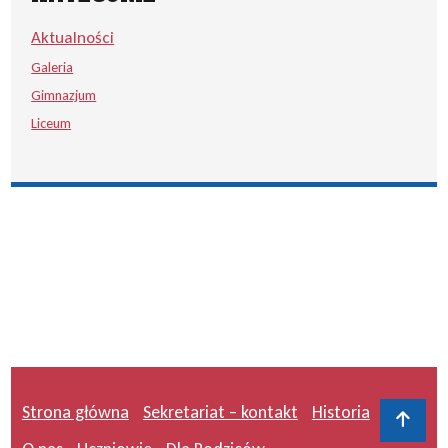
Aktualności
Galeria
Gimnazjum
Liceum
Strona główna
Sekretariat – kontakt
Historia
Do 