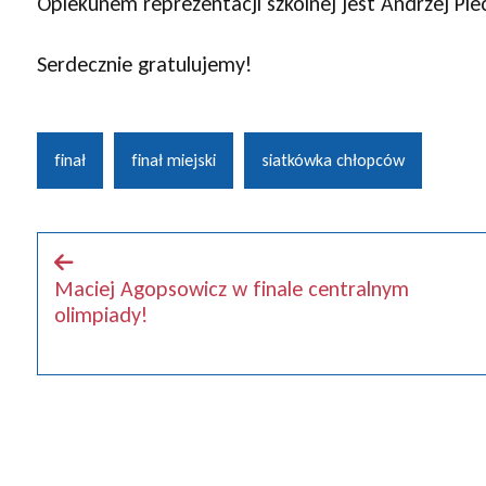
Opiekunem reprezentacji szkolnej jest Andrzej Pie
Serdecznie gratulujemy!
finał
finał miejski
siatkówka chłopców
Maciej Agopsowicz w finale centralnym
olimpiady!