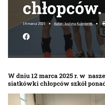
chłopców.
14 marca 2025
•
Autor: Justyna Kusmierek
•
Podziel się na FB
W dniu 12 marca 2025 r. w naszej
siatkówki chłopców szkół pon