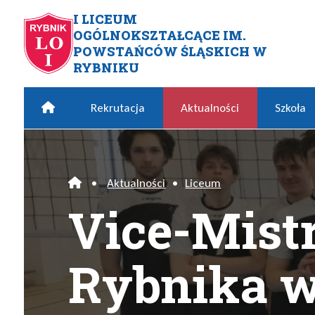
Przejdź do menu głównego
Przejdź do menu dodatkowego
Przejdź do treści
Mapa serwisu
I LICEUM
OGÓLNOKSZTAŁCĄCE IM.
Vice-Mistrzowie Rybnika w
POWSTAŃCÓW ŚLĄSKICH W
RYBNIKU
Home
Rekrutacja
Aktualności
Szkoła
•
Aktualności
•
Liceum
Home
Vice-Mist
Rybnika w