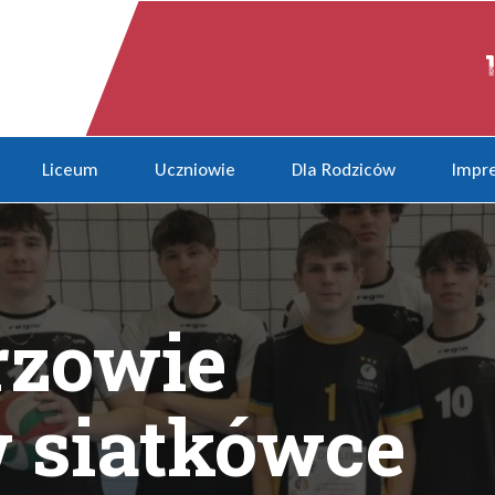
 siatkówce chłopców.
Liceum
Uczniowie
Dla Rodziców
Impre
rzowie
 siatkówce