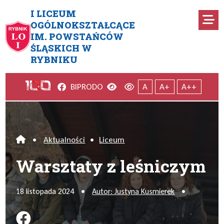
Przejdź do menu głównego
Przejdź do menu dodatkowego
Przejdź do treści
Mapa serwisu
I LICEUM
Ro
OGÓLNOKSZTAŁCĄCE
IM. POWSTAŃCÓW
Warsztaty z leśniczym
ŚLĄSKICH W
RYBNIKU
Facebook
Wersja kontrastowa
Wersja domyślna
BIP
RODO
A
A+
A++
•
Aktualności
•
Liceum
Home
Warsztaty z leśniczym
18 listopada 2024
•
Autor: Justyna Kusmierek
•
Podziel się na FB