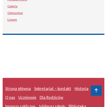
Galeria
Gimnazjum
Liceum
Strona główna
Sekretariat – kontakt
Historia
Do 
O nas
Uczniowie
Dla Rodziców
Imprezy cykliczne
Jubileusz szkoły
Biblioteka