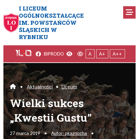
Przejdź do menu głównego
Przejdź do menu dodatkowego
Przejdź do treści
Mapa serwisu
I LICEUM
Ro
OGÓLNOKSZTAŁCĄCE
IM. POWSTAŃCÓW
Wielki sukces „Kwestii Gustu
ŚLĄSKICH W
RYBNIKU
Facebook
Wersja kontrastowa
Wersja domyślna
BIP
RODO
A
A+
A++
•
Aktualności
•
Liceum
Home
Wielki sukces
„Kwestii Gustu”
27 marca 2019
•
Autor: pkaznocha
•