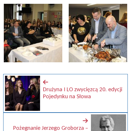
Drużyna I LO zwycięzcą 20. edycji
Pojedynku na Słowa
Pożegnanie Jerzego Groborza –