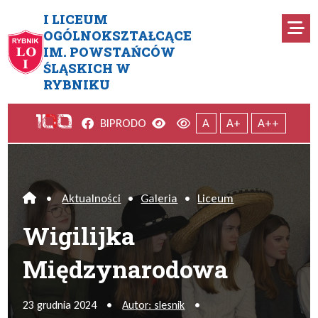
Przejdź do menu głównego
Przejdź do menu dodatkowego
Przejdź do treści
Mapa serwisu
I LICEUM
Ro
OGÓLNOKSZTAŁCĄCE
IM. POWSTAŃCÓW
Wigilijka Międzynarodowa
ŚLĄSKICH W
RYBNIKU
Facebook
Wersja kontrastowa
Wersja domyślna
BIP
RODO
A
A+
A++
•
Aktualności
•
Galeria
•
Liceum
Home
Wigilijka
Międzynarodowa
23 grudnia 2024
•
Autor: slesnik
•