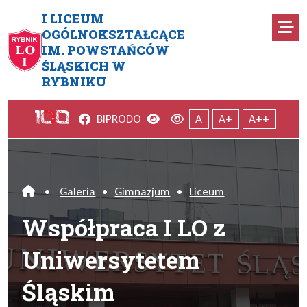
Przejdź do menu głównego
Przejdź do menu dodatkowego
Przejdź do treści
Mapa serwisu
I LICEUM
Ro
OGÓLNOKSZTAŁCĄCE
IM. POWSTAŃCÓW
Współpraca I LO z Uniwersyt
ŚLĄSKICH W
RYBNIKU
Facebook
Wersja kontrastowa
Wersja domyślna
BIP
RODO
A
A+
A++
•
Galeria
•
Gimnazjum
•
Liceum
Home
Współpraca I LO z
Uniwersytetem
Śląskim