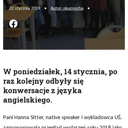
22 stycznia 2019
•
Autor: pkaznocha
•
Podziel się na FB
W poniedziałek, 14 stycznia, po
raz kolejny odbyły się
konwersacje z języka
angielskiego.
Pani Hanna Sitter, native speaker i wykładowca UŚ,
zaproponowała przegląd wydarzeń roku 2018 jako