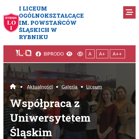
Przejdź do menu głównego
Przejdź do menu dodatkowego
Przejdź do treści
Mapa serwisu
I LICEUM
Ro
OGÓLNOKSZTAŁCĄCE
IM. POWSTAŃCÓW
Współpraca z Uniwersytetem
ŚLĄSKICH W
RYBNIKU
Facebook
Wersja kontrastowa
Wersja domyślna
BIP
RODO
A
A+
A++
•
Aktualności
•
Galeria
•
Liceum
Home
Współpraca z
Uniwersytetem
Śląskim