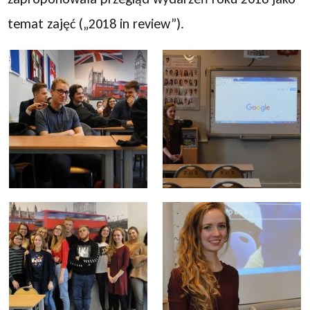
temat zajęć („2018 in review”).