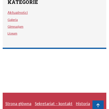
KATEGORIE
Aktualności
Galeria
Gimnazjum
Liceum
Strona główna
Sekretariat – kontakt
Historia
Do 