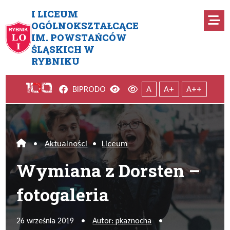
Przejdź do menu głównego
Przejdź do menu dodatkowego
Przejdź do treści
Mapa serwisu
I LICEUM
Ro
OGÓLNOKSZTAŁCĄCE
IM. POWSTAŃCÓW
Wymiana z Dorsten – fotogale
ŚLĄSKICH W
RYBNIKU
Facebook
Wersja kontrastowa
Wersja domyślna
BIP
RODO
A
A+
A++
•
Aktualności
•
Liceum
Home
Wymiana z Dorsten –
fotogaleria
26 września 2019
•
Autor: pkaznocha
•