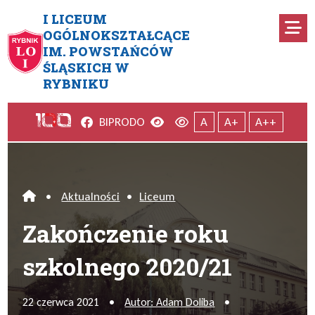
Przejdź do menu głównego
Przejdź do menu dodatkowego
Przejdź do treści
Mapa serwisu
I LICEUM
Ro
OGÓLNOKSZTAŁCĄCE
IM. POWSTAŃCÓW
Zakończenie roku szkolnego 2
ŚLĄSKICH W
RYBNIKU
Facebook
Wersja kontrastowa
Wersja domyślna
BIP
RODO
A
A+
A++
•
Aktualności
•
Liceum
Home
Zakończenie roku
szkolnego 2020/21
22 czerwca 2021
•
Autor: Adam Doliba
•