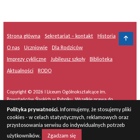
Strona główna
Sekretariat – kontakt
Historia
Do 
O nas
Uczniowie
Dla Rodziców
Imprezy cykliczne
Jubileusz szkoły
Biblioteka
Aktualności
RODO
Copyright © 2026 I Liceum Ogólnokształcące im.
Powstańców Śląskich w Rybniku. Wszelkie prawa do
serwisu zastrzeżone.
Polityka prywatności.
Informujemy, że stosujemy pliki
cookies - w celach statystycznych, reklamowych oraz
Projekt i wykonanie:
masideas.pl
przystosowania serwisu do indywidualnych potrzeb
użytkowników.
Zgadzam się