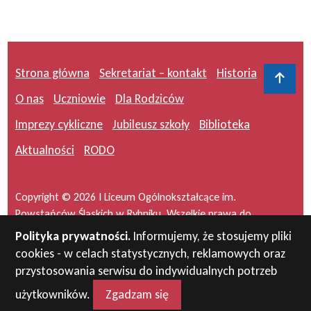
Strona główna
Sekretariat – kontakt
Historia
Do 
O nas
Uczniowie
Dla Rodziców
Imprezy cykliczne
Jubileusz szkoły
Biblioteka
Aktualności
RODO
Copyright © 2026 I Liceum Ogólnokształcące im.
Powstańców Śląskich w Rybniku. Wszelkie prawa do
serwisu zastrzeżone.
Polityka prywatności.
Informujemy, że stosujemy pliki
cookies - w celach statystycznych, reklamowych oraz
Projekt i wykonanie:
masideas.pl
przystosowania serwisu do indywidualnych potrzeb
użytkowników.
Zgadzam się