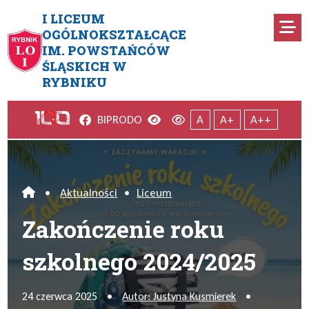
Przejdź do menu głównego
Przejdź do menu dodatkowego
Przejdź do treści
Mapa serwisu
I LICEUM
Ro
OGÓLNOKSZTAŁCĄCE
IM. POWSTAŃCÓW
Zakończenie roku szkolnego 
ŚLĄSKICH W
RYBNIKU
Facebook
Wersja kontrastowa
Wersja domyślna
BIP
RODO
A
A+
A++
•
Aktualności
•
Liceum
Home
Zakończenie roku
szkolnego 2024/2025
24 czerwca 2025
•
Autor: Justyna Kusmierek
•