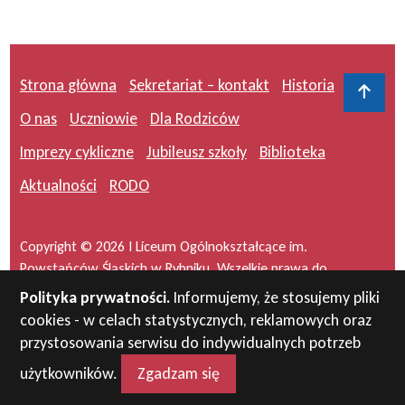
Strona główna
Sekretariat – kontakt
Historia
Do 
O nas
Uczniowie
Dla Rodziców
Imprezy cykliczne
Jubileusz szkoły
Biblioteka
Aktualności
RODO
Copyright © 2026 I Liceum Ogólnokształcące im.
Powstańców Śląskich w Rybniku. Wszelkie prawa do
serwisu zastrzeżone.
Polityka prywatności.
Informujemy, że stosujemy pliki
cookies - w celach statystycznych, reklamowych oraz
Projekt i wykonanie:
masideas.pl
przystosowania serwisu do indywidualnych potrzeb
użytkowników.
Zgadzam się