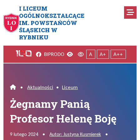
Przejdź do menu głównego
Przejdź do menu dodatkowego
Przejdź do treści
Mapa serwisu
I LICEUM
Ro
OGÓLNOKSZTAŁCĄCE
IM. POWSTAŃCÓW
Żegnamy Panią Profesor Hele
ŚLĄSKICH W
RYBNIKU
Facebook
Wersja kontrastowa
Wersja domyślna
BIP
RODO
A
A+
A++
•
Aktualności
•
Liceum
Home
Żegnamy Panią
Profesor Helenę Boję
9 lutego 2024
•
Autor: Justyna Kusmierek
•