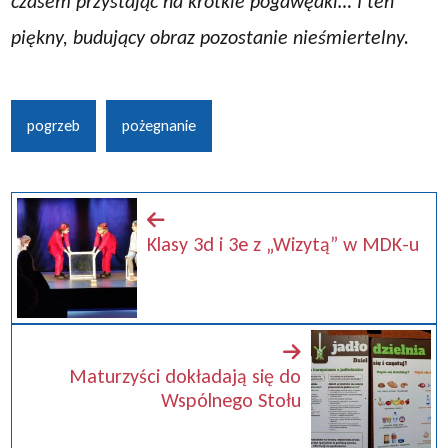
czasem przystając na krótkie pogawędki… I ten
piękny, budujący obraz pozostanie
nieśmiertelny.
pogrzeb
pożegnanie
Klasy 3d i 3e z „Wizytą” w MDK-u
Maturzyści dokładają się do
Wspólnego Stołu