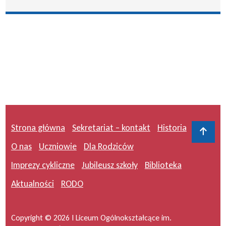
Strona główna
Sekretariat – kontakt
Historia
Do 
O nas
Uczniowie
Dla Rodziców
Imprezy cykliczne
Jubileusz szkoły
Biblioteka
Aktualności
RODO
Copyright © 2026 I Liceum Ogólnokształcące im.