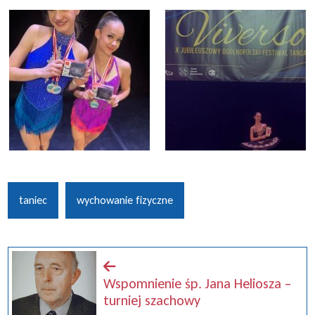
taniec
wychowanie fizyczne
Wspomnienie śp. Jana Heliosza –
turniej szachowy