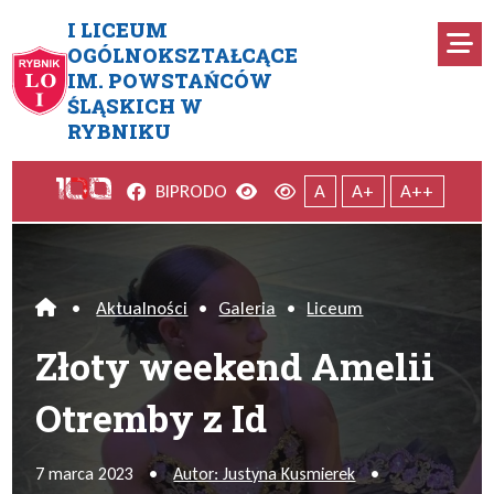
Przejdź do menu głównego
Przejdź do menu dodatkowego
Przejdź do treści
Mapa serwisu
I LICEUM
Ro
OGÓLNOKSZTAŁCĄCE
IM. POWSTAŃCÓW
Złoty weekend Amelii Otremby
ŚLĄSKICH W
RYBNIKU
Facebook
Wersja kontrastowa
Wersja domyślna
BIP
RODO
A
A+
A++
•
Aktualności
•
Galeria
•
Liceum
Home
Złoty weekend Amelii
Otremby z Id
7 marca 2023
•
Autor: Justyna Kusmierek
•