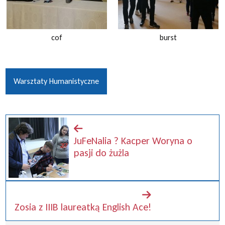
cof
burst
Warsztaty Humanistyczne
JuFeNalia ? Kacper Woryna o
pasji do żużla
Zosia z IIIB laureatką English Ace!