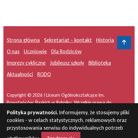
Strona główna
Sekretariat – kontakt
Historia
Do 
O nas
Uczniowie
Dla Rodziców
Imprezy cykliczne
Jubileusz szkoły
Biblioteka
Aktualności
RODO
Copyright © 2026 I Liceum Ogólnokształcące im.
Powstańców Śląskich w Rybniku. Wszelkie prawa do
serwisu zastrzeżone.
Polityka prywatności.
Informujemy, że stosujemy pliki
cookies - w celach statystycznych, reklamowych oraz
Projekt i wykonanie:
masideas.pl
przystosowania serwisu do indywidualnych potrzeb