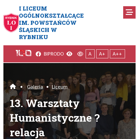
Przejdź do menu głównego
Przejdź do menu dodatkowego
Przejdź do treści
Mapa serwisu
I LICEUM
Ro
OGÓLNOKSZTAŁCĄCE
IM. POWSTAŃCÓW
13. Warsztaty Humanistyczne 
ŚLĄSKICH W
RYBNIKU
Facebook
Wersja kontrastowa
Wersja domyślna
BIP
RODO
A
A+
A++
•
Galeria
•
Liceum
Home
13. Warsztaty
Humanistyczne ?
relacja