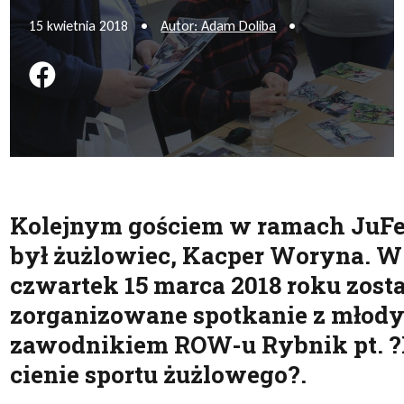
15 kwietnia 2018
•
Autor: Adam Doliba
•
Podziel się na FB
Kolejnym gościem w ramach JuF
był żużlowiec, Kacper Woryna. W
czwartek 15 marca 2018 roku zosta
zorganizowane spotkanie z młod
zawodnikiem ROW-u Rybnik pt. ?B
cienie sportu żużlowego?.