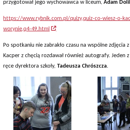
przygotował jego wychowawca w liceum,
Adam Doli
https://www.rybnik.com.pl/quizy,quiz-co-wiesz-o-ka
worynie,q4-49.html
Po spotkaniu nie zabrakło czasu na wspólne zdjęcia z
Kacper z chęcią rozdawał również autografy. Jeden z 
ręce dyrektora szkoły,
Tadeusza Chrószcza
.