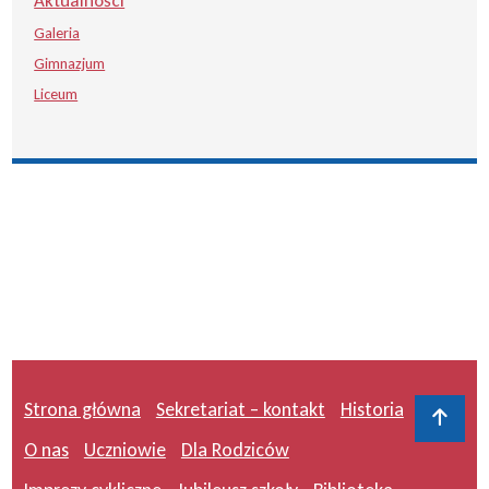
Aktualności
Galeria
Gimnazjum
Liceum
Strona główna
Sekretariat – kontakt
Historia
Do 
O nas
Uczniowie
Dla Rodziców