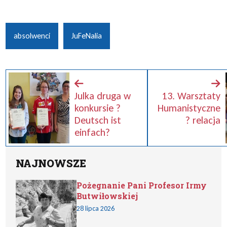
absolwenci
JuFeNalia
Julka druga w
13. Warsztaty
konkursie ?
Humanistyczne
Deutsch ist
? relacja
einfach?
NAJNOWSZE
Pożegnanie Pani Profesor Irmy
Butwiłowskiej
28 lipca 2026