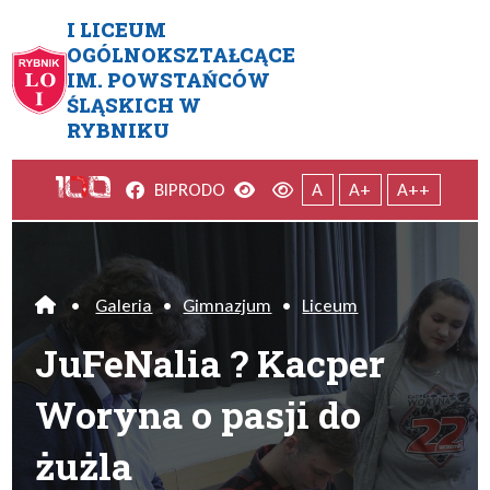
Przejdź do menu głównego
Przejdź do menu dodatkowego
Przejdź do treści
Mapa serwisu
I LICEUM
OGÓLNOKSZTAŁCĄCE
IM. POWSTAŃCÓW
JuFeNalia ? Kacper Woryna o p
ŚLĄSKICH W
RYBNIKU
Facebook
Wersja kontrastowa
Wersja domyślna
BIP
RODO
A
A+
A++
•
Galeria
•
Gimnazjum
•
Liceum
Home
JuFeNalia ? Kacper
Woryna o pasji do
żużla