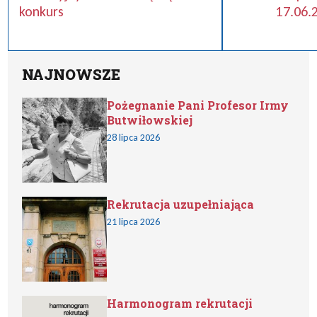
konkurs
17.06.
NAJNOWSZE
Pożegnanie Pani Profesor Irmy
Butwiłowskiej
28 lipca 2026
Rekrutacja uzupełniająca
21 lipca 2026
Harmonogram rekrutacji