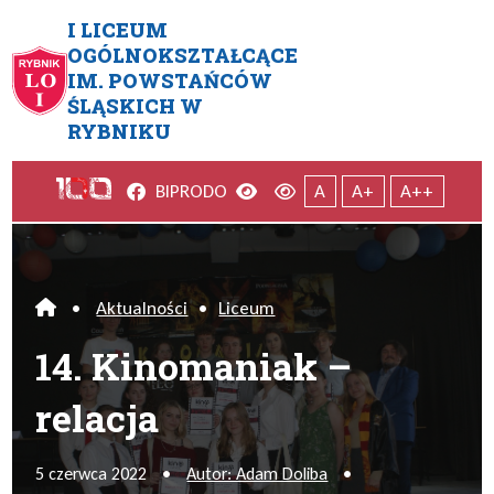
Przejdź do menu głównego
Przejdź do menu dodatkowego
Przejdź do treści
Mapa serwisu
I LICEUM
OGÓLNOKSZTAŁCĄCE
IM. POWSTAŃCÓW
14. Kinomaniak – relacja
ŚLĄSKICH W
RYBNIKU
Facebook
Wersja kontrastowa
Wersja domyślna
BIP
RODO
A
A+
A++
•
Aktualności
•
Liceum
Home
14. Kinomaniak –
relacja
5 czerwca 2022
•
Autor: Adam Doliba
•