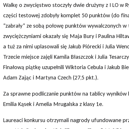
Walkę o zwycięstwo stoczyły dwie drużyny z I LO w R
części testowej zdobyły komplet 50 punktów (do fina
“zabrały” ze sobą połowę punktów wywalczonych w t
zwyciężczyniami okazały się Maja Bury i Paulina Hilt
a tuż za nimi uplasowali się Jakub Piórecki i Julia We
Trzecie miejsce zajęli Kamila Błaszczok i Julia Tesarczy
Finałową piątkę uzupełnili Wiktoria Cebula i Jakub Bie
Adam Zając i Martyna Czech (27,5 pkt.).
Za sprawne podliczanie punktów na tablicy wyników 
Emilia Kąsek i Amelia Mrugalska z klasy 1e.
Laureaci konkursu otrzymali nagrody ufundowane pr