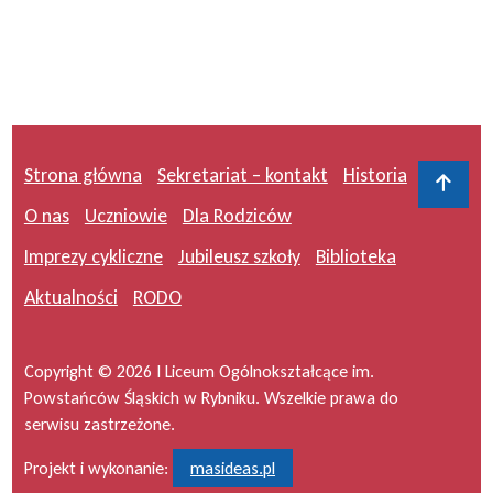
Strona główna
Sekretariat – kontakt
Historia
Do 
O nas
Uczniowie
Dla Rodziców
Imprezy cykliczne
Jubileusz szkoły
Biblioteka
Aktualności
RODO
Copyright © 2026 I Liceum Ogólnokształcące im.
Powstańców Śląskich w Rybniku. Wszelkie prawa do
serwisu zastrzeżone.
Projekt i wykonanie:
masideas.pl