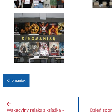
Kinomaniak
Wakacyjny relaks z książką –
Dzień spor