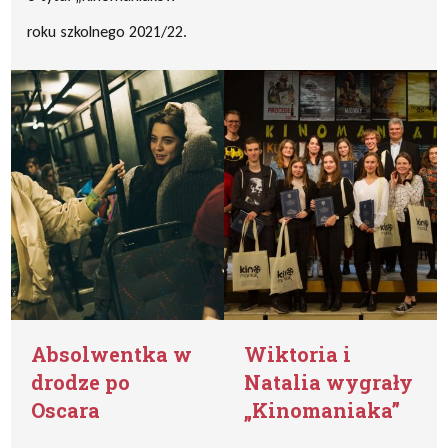
roku szkolnego 2021/22.
Absolwentka w
Wiktoria i
drodze po
Natalia wygrały
Oscara
„Kinomaniaka”