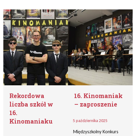
Rekordowa
16. Kinomaniak
liczba szkół w
– zaproszenie
16.
Kinomaniaku
5 października 2025
Międzyszkolny Konkurs