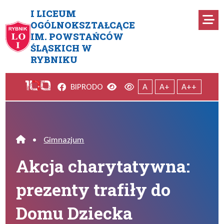
Przejdź do menu głównego
Przejdź do menu dodatkowego
Przejdź do treści
Mapa serwisu
I LICEUM
Ro
OGÓLNOKSZTAŁCĄCE
IM. POWSTAŃCÓW
Akcja charytatywna: prezenty
ŚLĄSKICH W
RYBNIKU
Facebook
Wersja kontrastowa
Wersja domyślna
BIP
RODO
A
A+
A++
•
Gimnazjum
Home
Akcja charytatywna:
prezenty trafiły do
Domu Dziecka