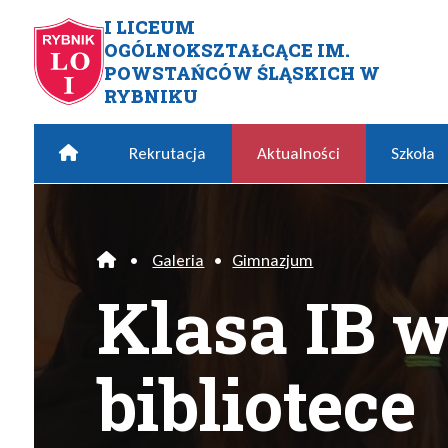
Przejdź do menu głównego
Przejdź do menu dodatkowego
Przejdź do treści
Mapa serwisu
I LICEUM
OGÓLNOKSZTAŁCĄCE IM.
Klasa IB w rybnickiej biblio
POWSTAŃCÓW ŚLĄSKICH W
RYBNIKU
Home
Rekrutacja
Aktualności
Szkoła
•
Galeria
•
Gimnazjum
Home
Klasa IB w
bibliotece