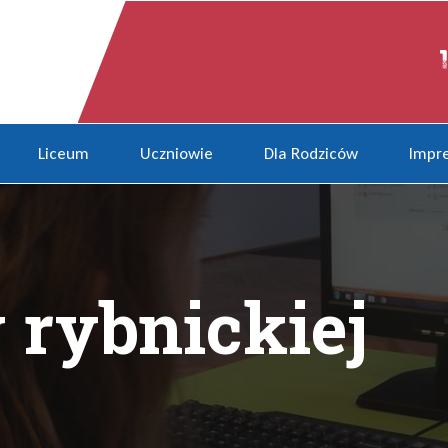
tece
Liceum
Uczniowie
Dla Rodziców
Impre
 rybnickiej