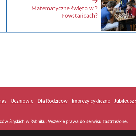
Matematyczne święto w ?
Powstańcach?
nas
Uczniowie
Dla Rodziców
Imprezy cykliczne
Jubileusz 
ów Śląskich w Rybniku. Wszelkie prawa do serwisu zastrzeżone.