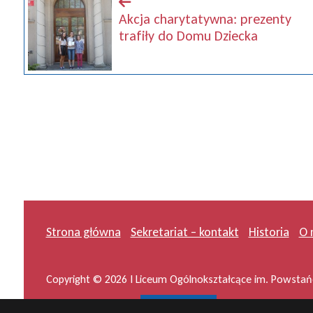
Akcja charytatywna: prezenty
trafiły do Domu Dziecka
Strona główna
Sekretariat – kontakt
Historia
O 
Copyright © 2026 I Liceum Ogólnokształcące im. Powstańc
Projekt i wykonanie:
masideas.pl