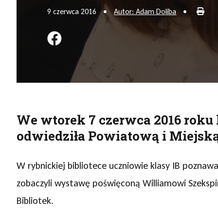
Druk
9 czerwca 2016
•
Autor: Adam Doliba
•
Podziel się na FB
We wtorek 7 czerwca 2016 roku
odwiedziła Powiatową i Miejską
W rybnickiej bibliotece uczniowie klasy IB pozna
zobaczyli wystawę poświęconą Williamowi Szekspir
Bibliotek.