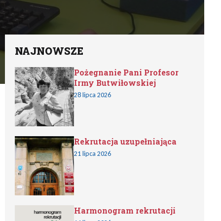
NAJNOWSZE
Pożegnanie Pani Profesor
Irmy Butwiłowskiej
28 lipca 2026
Rekrutacja uzupełniająca
21 lipca 2026
Harmonogram rekrutacji