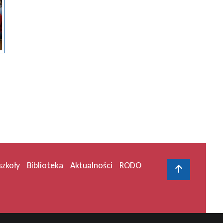
szkoły
Biblioteka
Aktualności
RODO
Do gór