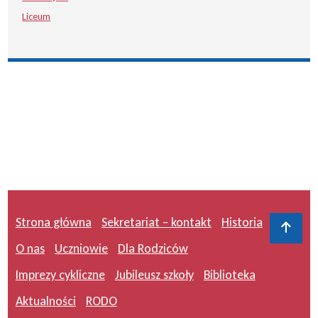
Liceum
Strona główna
Sekretariat – kontakt
Historia
Do 
O nas
Uczniowie
Dla Rodziców
Imprezy cykliczne
Jubileusz szkoły
Biblioteka
Aktualności
RODO