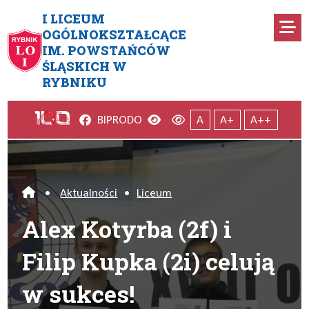
Przejdź do menu głównego
Przejdź do menu dodatkowego
Przejdź do treści
Mapa serwisu
I LICEUM
Ro
OGÓLNOKSZTAŁCĄCE
IM. POWSTAŃCÓW
Alex Kotyrba (2f) i Filip Kupka
ŚLĄSKICH W
RYBNIKU
Facebook
Wersja kontrastowa
Wersja domyślna
BIP
RODO
A
A+
A++
•
Aktualności
•
Liceum
Home
Alex Kotyrba (2f) i
Filip Kupka (2i) celują
w sukces!