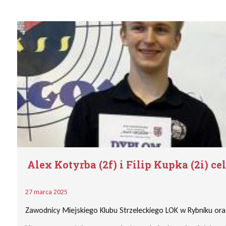
Alex Kotyrba (2f) i Filip Kupka (2i) ce
27 marca 2025
Zawodnicy Miejskiego Klubu Strzeleckiego LOK w Rybniku oraz n