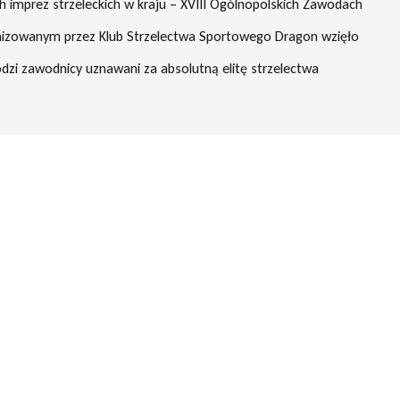
ch imprez strzeleckich w kraju – XVIII Ogólnopolskich Zawodach
ganizowanym przez Klub Strzelectwa Sportowego Dragon wzięło
łodzi zawodnicy uznawani za absolutną elitę strzelectwa