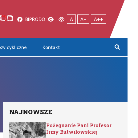
Facebook
Wersja kontrastowa
Wersja domyślna
BIP
RODO
A
A+
A++
zy cykliczne
Kontakt
Rozwi
NAJNOWSZE
Pożegnanie Pani Profesor
Irmy Butwiłowskiej