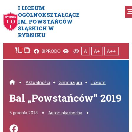
Przejdź do menu głównego
Przejdź do menu dodatkowego
Przejdź do treści
Mapa serwisu
I LICEUM
OGÓLNOKSZTAŁCĄCE
IM. POWSTAŃCÓW
Bal „Powstańców” 2019
ŚLĄSKICH W
RYBNIKU
Facebook
Wersja kontrastowa
Wersja domyślna
BIP
RODO
A
A+
A++
•
Aktualności
•
Gimnazjum
•
Liceum
Home
Bal „Powstańców” 2019
5 grudnia 2018
•
Autor: pkaznocha
•
Podziel się na FB