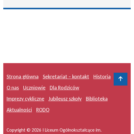
Strona główna
Sekretariat – kontakt
Historia
Do 
O nas
Uczniowie
Dla Rodziców
Imprezy cykliczne
Jubileusz szkoły
Biblioteka
Aktualności
RODO
Copyright © 2026 I Liceum Ogólnokształcące im.