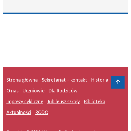
Strona główna
Sekretariat – kontakt
Historia
Do 
O nas
Uczniowie
Dla Rodziców
Imprezy cykliczne
Jubileusz szkoły
Biblioteka
Aktualności
RODO