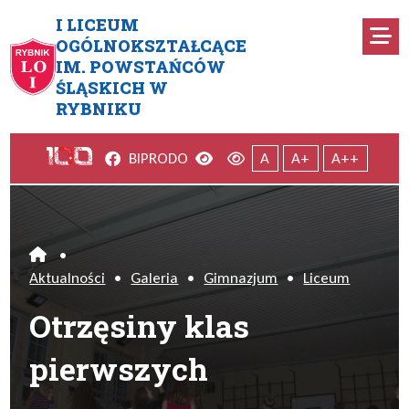
Przejdź do menu głównego
Przejdź do menu dodatkowego
Przejdź do treści
Mapa serwisu
I LICEUM
Ro
OGÓLNOKSZTAŁCĄCE
IM. POWSTAŃCÓW
Otrzęsiny klas pierwszych
ŚLĄSKICH W
RYBNIKU
Facebook
Wersja kontrastowa
Wersja domyślna
BIP
RODO
A
A+
A++
•
Home
Aktualności
•
Galeria
•
Gimnazjum
•
Liceum
Otrzęsiny klas
pierwszych