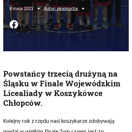
8 maja 2023
•
Autor: pkaznocha
•
Podziel się na FB
Powstańcy trzecią drużyną na
Śląsku w Finale Wojewódzkim
Licealiady w Koszykówce
Chłopców.
Kolejny rok z rzędu nasi koszykarze zdobywają
medal w wielkim finale.Tym razem jest to