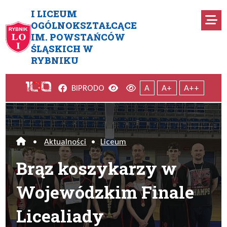
Przejdź do menu głównego
Przejdź do menu dodatkowego
Przejdź do treści
Mapa serwisu
I LICEUM
Ro
OGÓLNOKSZTAŁCĄCE
IM. POWSTAŃCÓW
Brąz koszykarzy w Wojewódzk
ŚLĄSKICH W
RYBNIKU
Facebook
Wersja kontrastowa
Wersja domyślna
BIP
RODO
A
A+
A++
•
Aktualności
•
Liceum
Home
Brąz koszykarzy w
Wojewódzkim Finale
Licealiady