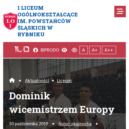
Przejdź do menu głównego
Przejdź do menu dodatkowego
Przejdź do treści
Mapa serwisu
I LICEUM
Ro
OGÓLNOKSZTAŁCĄCE
IM. POWSTAŃCÓW
Dominik wicemistrzem Europ
ŚLĄSKICH W
RYBNIKU
Facebook
Wersja kontrastowa
Wersja domyślna
BIP
RODO
A
A+
A++
•
Aktualności
•
Liceum
Home
Dominik
wicemistrzem Europy
30 października 2019
•
Autor: pkaznocha
•