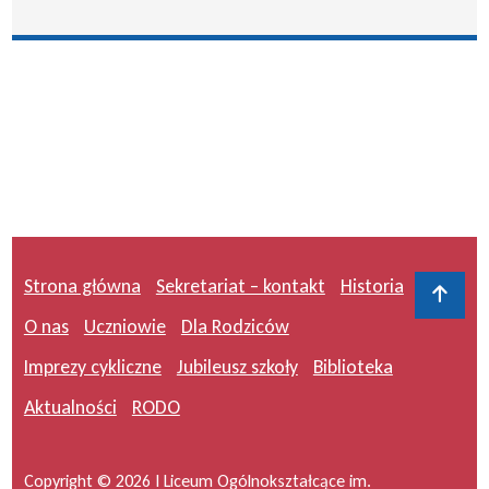
Strona główna
Sekretariat – kontakt
Historia
Do 
O nas
Uczniowie
Dla Rodziców
Imprezy cykliczne
Jubileusz szkoły
Biblioteka
Aktualności
RODO
Copyright © 2026 I Liceum Ogólnokształcące im.