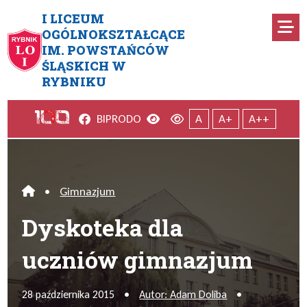
Przejdź do menu głównego
Przejdź do menu dodatkowego
Przejdź do treści
Mapa serwisu
I LICEUM
Ro
OGÓLNOKSZTAŁCĄCE
IM. POWSTAŃCÓW
Dyskoteka dla uczniów gimn
ŚLĄSKICH W
RYBNIKU
Facebook
Wersja kontrastowa
Wersja domyślna
BIP
RODO
A
A+
A++
•
Gimnazjum
Home
Dyskoteka dla
uczniów gimnazjum
28 października 2015
•
Autor: Adam Doliba
•