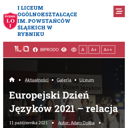
Przejdź do menu głównego
Przejdź do menu dodatkowego
Przejdź do treści
Mapa serwisu
I LICEUM
Ro
OGÓLNOKSZTAŁCĄCE
IM. POWSTAŃCÓW
Europejski Dzień Języków 2021
ŚLĄSKICH W
RYBNIKU
Facebook
Wersja kontrastowa
Wersja domyślna
BIP
RODO
A
A+
A++
•
Aktualności
•
Galeria
•
Liceum
Home
Europejski Dzień
Języków 2021 – relacja
11 października 2021
•
Autor: Adam Doliba
•