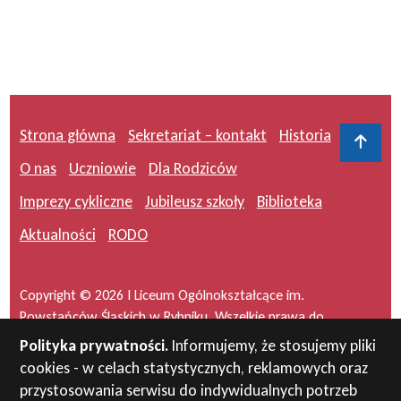
Strona główna
Sekretariat – kontakt
Historia
Do 
O nas
Uczniowie
Dla Rodziców
Imprezy cykliczne
Jubileusz szkoły
Biblioteka
Aktualności
RODO
Copyright © 2026 I Liceum Ogólnokształcące im.
Powstańców Śląskich w Rybniku. Wszelkie prawa do
serwisu zastrzeżone.
Polityka prywatności.
Informujemy, że stosujemy pliki
cookies - w celach statystycznych, reklamowych oraz
Projekt i wykonanie:
masideas.pl
przystosowania serwisu do indywidualnych potrzeb