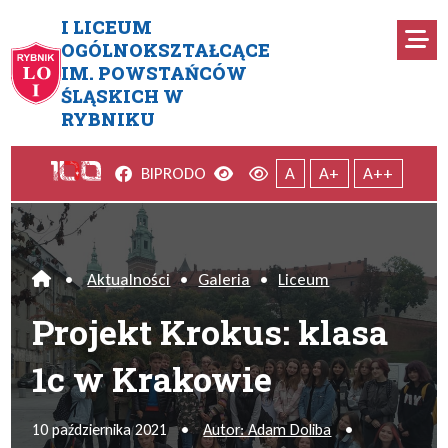
Przejdź do menu głównego
Przejdź do menu dodatkowego
Przejdź do treści
Mapa serwisu
I LICEUM
Ro
OGÓLNOKSZTAŁCĄCE
IM. POWSTAŃCÓW
Projekt Krokus: klasa 1c w K
ŚLĄSKICH W
RYBNIKU
Facebook
Wersja kontrastowa
Wersja domyślna
BIP
RODO
A
A+
A++
•
Aktualności
•
Galeria
•
Liceum
Home
Projekt Krokus: klasa
1c w Krakowie
10 października 2021
•
Autor: Adam Doliba
•